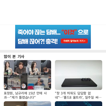
많이 본 기사
표창원, 남규리에 15년 만에 사
"창 3개 띄워도 답답함 없
과…"제가 틀렸습니다"
네"…'폴드8 울트라', 일주일 써보
니