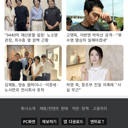
''9440억 재산분할 앞둔' 노소영
고영욱, 이번엔 박하선 공격…"류
관장, 최수종 옆 깜짝 근황
수영 열심히 일해야겠네"
김제동, 방송 뜸하더니…이문세·
하영 측, 증조부 친일 의혹에 "사
노사연과 전시회서 포착
실 무근"
회사소개
제휴/컨텐츠 판매
약관·정책
고충처리
PC화면
제보하기
앱 다운로드
맨위로↑