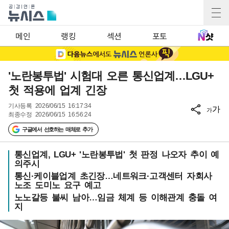
메인
랭킹
섹션
포토
'노란봉투법' 시험대 오른 통신업계…LGU+
첫 적용에 업계 긴장
기사등록
2026/06/15 16:17:34
가
가
최종수정
2026/06/15 16:56:24
구글에서 선호하는 매체로 추가
통신업계, LGU+ '노란봉투법' 첫 판정 나오자 추이 예
의주시
통신·케이블업계 초긴장…네트워크·고객센터 자회사
노조 도미노 요구 예고
노노갈등 불씨 남아…임금 체계 등 이해관계 충돌 여
지