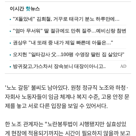
이시간
핫
뉴스
"X돌았네" 김희철, 거꾸로 태극기 분노 하루만에…
"엄마 무서워" 딸 절규에도 만취 질주…예비신랑 참변
권상우 "내 또래 중 내가 제일 빠른데 아들은…"
오지헌 "일타강사 父…100평 수영장 딸린 집 살았다"
'노노 갈등' 불씨도 남아있다. 원청 정규직 노조와 하청·
자회사 노동자들이 임금 체계나 복지 수준, 고용 안정 문
제를 놓고 서로 다른 입장을 보일 수 있어서다.
한 노조 관계자는 "노란봉투법이 시행됐지만 실효성있
게 현장에 적용되기까지는 시간이 필요하지 않을까 보고