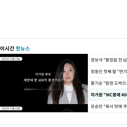
이시간
핫뉴스
정웅인 첫째 딸 "연기
황기순 "원정 도박으