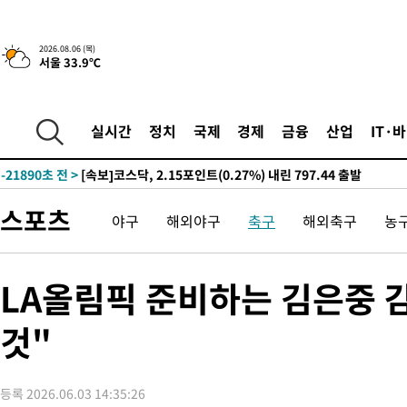
-27310초 전 >
[속보]경찰, '홍명보 선임 논란' 대한축구협회·축구회관 등 압
색
-26697초 전 >
[속보]산업장관 "美무역법 제301조 과잉생산 결과 발표 8월 중
2026.08.06 (목)
서울 33.9℃
상
-26490초 전 >
[속보]코스피 매도사이드카 발동…4%대 급락
-25762초 전 >
[속보]전남광주 초대 시민추천 부시장에 백승주·윤난실
-23323초 전 >
서울 열대야 15일째 지속…비공식 '초열대야' 30도 넘어
실시간
정치
국제
경제
금융
산업
IT·
-21890초 전 >
[속보]코스닥, 2.15포인트(0.27%) 내린 797.44 출발
-21873초 전 >
[속보]코스피, 119.51포인트(1.81%) 내린 6478.75 개장
-18320초 전 >
6월 경상수지 497.3억 달러…두 달 연속 사상 최대
스포츠
야구
해외야구
축구
해외축구
농
-18271초 전 >
서울 낮 39도 '폭염중대경보'…40도 관측 가능성도
-15633초 전 >
미 워싱턴주 스포캔 시의 통제불능 3개 산불, 방화선 일부 구축
-7806초 전 >
[속보] 호르무즈 해협 이란-오만 협상 기대속 뉴욕증시 혼조 마감
LA올림픽 준비하는 김은중 감
우 0.49%↑
-6161초 전 >
[속보] 이란 대통령 "지금 최고지도자와 소통하기가 매우 어려워
임 3년 인터뷰
것"
2시간 전 >
[속보] "이란-오만, 호르무즈 해협 통행 항로 합의" 이란 외무부 대
-32135초 전 >
트럼프, 한국계 진보 주지사 후보 맹공…"공산주의가 최대 위협
-32113초 전 >
"美간섭에 합의 지연"…트럼프, '이란 호르무즈 통제권' 수용
등록 2026.06.03 14:35:26
-28633초 전 >
[속보]산업장관 "李정부, 원전 반대 안해…안정 전력 위해 불가