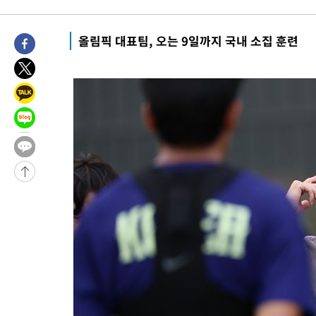
-27330초 전 >
[속보]경찰, '홍명보 선임 논란' 대한축구협회·축구회관 등 압
색
-26717초 전 >
[속보]산업장관 "美무역법 제301조 과잉생산 결과 발표 8월 중
올림픽 대표팀, 오는 9일까지 국내 소집 훈련
상
-26510초 전 >
[속보]코스피 매도사이드카 발동…4%대 급락
-25782초 전 >
[속보]전남광주 초대 시민추천 부시장에 백승주·윤난실
-23343초 전 >
서울 열대야 15일째 지속…비공식 '초열대야' 30도 넘어
-21910초 전 >
[속보]코스닥, 2.15포인트(0.27%) 내린 797.44 출발
-21893초 전 >
[속보]코스피, 119.51포인트(1.81%) 내린 6478.75 개장
-18340초 전 >
6월 경상수지 497.3억 달러…두 달 연속 사상 최대
-18291초 전 >
서울 낮 39도 '폭염중대경보'…40도 관측 가능성도
-15653초 전 >
미 워싱턴주 스포캔 시의 통제불능 3개 산불, 방화선 일부 구축
-7826초 전 >
[속보] 호르무즈 해협 이란-오만 협상 기대속 뉴욕증시 혼조 마감
우 0.49%↑
-6181초 전 >
[속보] 이란 대통령 "지금 최고지도자와 소통하기가 매우 어려워
임 3년 인터뷰
2시간 전 >
[속보] "이란-오만, 호르무즈 해협 통행 항로 합의" 이란 외무부 대