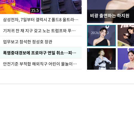
비광 출연하는 하지원
이재명 대통령, "수사
삼성전자, 7일부터 갤럭시 Z 폴드8 울트라·폴드8·플립8 출시
선 다해 강구해야"
기저귀 찬 채 지구 갖고 노는 트럼프와 푸틴 형상 미로
업무보고 참석한 정성호 장관
폭염중대경보에 프로야구 연일 취소…피칭 연습장 '52도'
안전기준 부적합 해외직구 어린이 물놀이용품 판매 중단 요청한 서울시