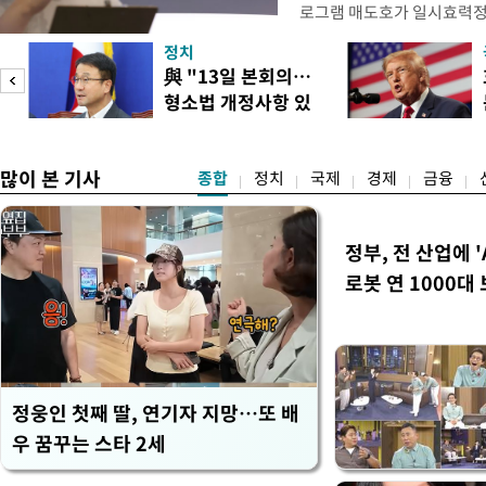
로그램 매도호가 일시효력정
한국거래소는 이날 오전 10
정치
했다고 밝혔다. 발동 당시 
與 "13일 본회의…
대비 5.12% 급락한 987.
형소법 개정사항 있
스피200을 기초자산으로 하
으면 개정"
많이 본 기사
종합
정치
국제
경제
금융
정부, 전 산업에 '
로봇 연 1000대
정웅인 첫째 딸, 연기자 지망…또 배
우 꿈꾸는 스타 2세