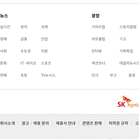
뉴스
광장
실시간
정치
국제
기자수첩
스토리칼럼
경제
금융
산업
아트클럽
기고
사회
수도권
지방
인터뷰
기획특집
문화
IT·바이오
스포츠
섹션코너
데일리뉴시
연예
포토
TV뉴시스
인사
부고
동정
회사소개
광고 · 제휴 문의
제휴사 안내
콘텐츠 판매
저작권 규약
고