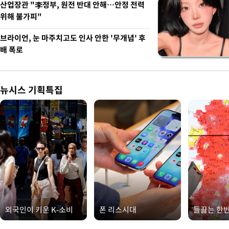
산업장관 "李정부, 원전 반대 안해…안정 전력
위해 불가피"
브라이언, 눈 마주치고도 인사 안한 '무개념' 후
배 폭로
뉴시스 기획특집
외국인이 키운 K-소비
폰 리스시대
들끓는 한